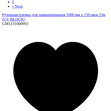
3
»
Next
Рулонная пленка для ламинирования 1000 мм х 150 мкм 25м
(UV BLOCK)
GM1231000993