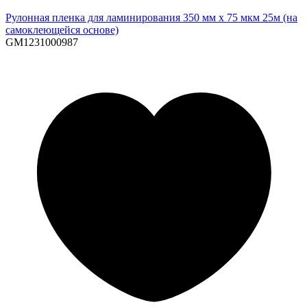
Рулонная пленка для ламинирования 350 мм х 75 мкм 25м (на
самоклеющейся основе)
GM1231000987