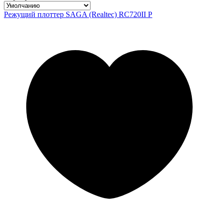
Режущий плоттер SAGA (Realtec) RC720II P