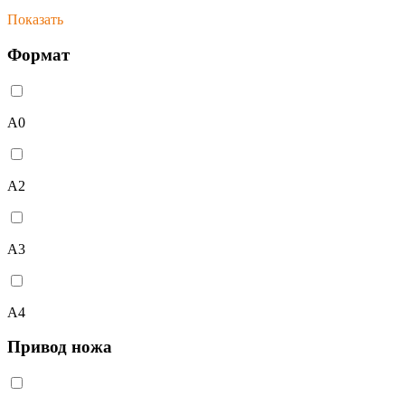
Показать
Формат
A0
A2
A3
A4
Привод ножа