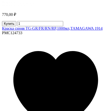
770,00 ₽
Купить
Краска синяя TG-GR/FR/RN/RP,1000мл,TAMAGAWA 1914
PMC124733