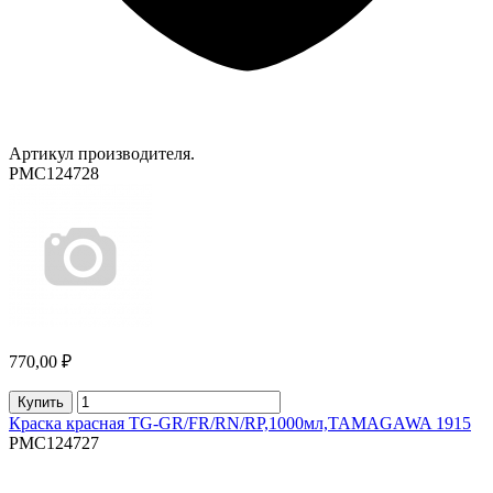
Артикул производителя.
PMC124728
770,00 ₽
Купить
Краска красная TG-GR/FR/RN/RP,1000мл,TAMAGAWA 1915
PMC124727