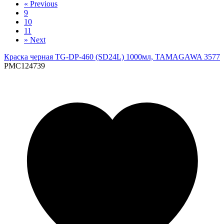
«
Previous
9
10
11
»
Next
Краска черная TG-DP-460 (SD24L) 1000мл, TAMAGAWA 3577
PMC124739