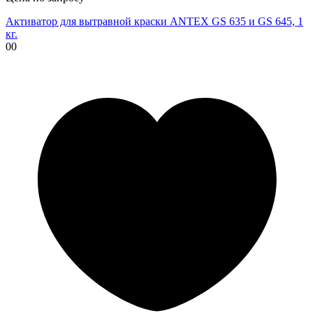
Активатор для вытравной краски ANTEX GS 635 и GS 645, 1
кг.
00