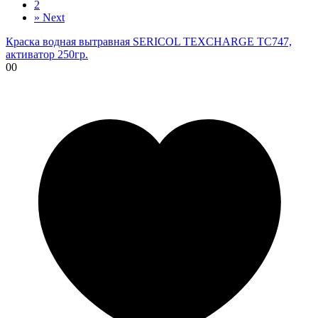
2
»
Next
Краска водная вытравная SERICOL TEXCHARGE TC747,
активатор 250гр.
00