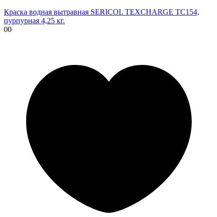
Краска водная вытравная SERICOL TEXCHARGE TC154,
пурпурная 4,25 кг.
00