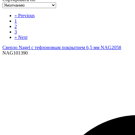
«
Previous
1
2
3
»
Next
Сверло Nagel с тефлоновым покрытием 6,5 мм NAG2058
NAG101390