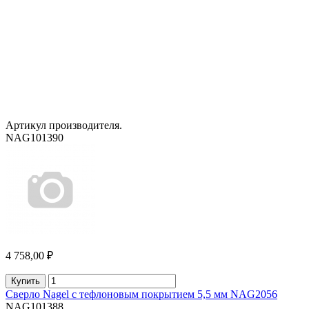
Артикул производителя.
NAG101390
4 758,00 ₽
Купить
Сверло Nagel с тефлоновым покрытием 5,5 мм NAG2056
NAG101388