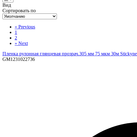
Вид
Сортировать по
«
Previous
1
2
»
Next
Пленка рулонная глянцевая прозрач.305 мм 75 мкм 30м Stickyne
GM1231022736