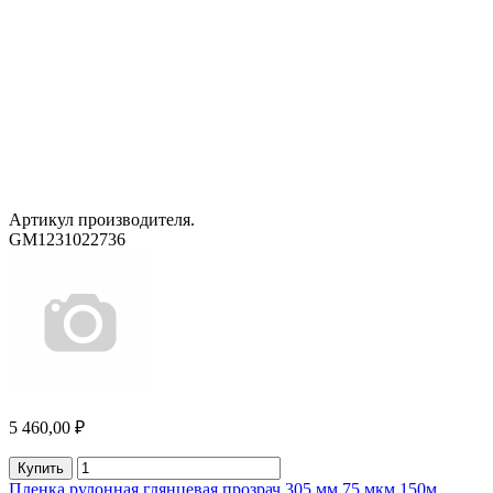
Артикул производителя.
GM1231022736
5 460,00 ₽
Купить
Пленка рулонная глянцевая прозрач.305 мм 75 мкм 150м