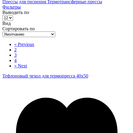
Прессы для тиснения
Термотрансферные прессы
Фильтры
Выводить по
Вид
Сортировать по
«
Previous
2
3
4
»
Next
Тефлоновый чехол для термопресса 40х50