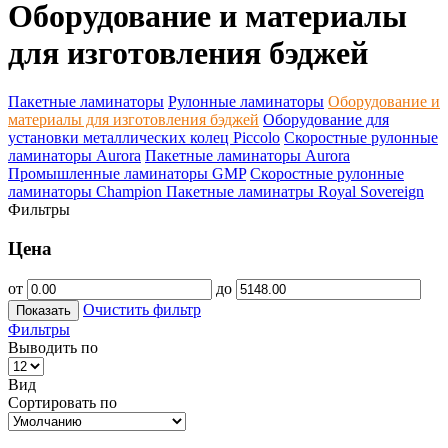
Оборудование и материалы
для изготовления бэджей
Пакетные ламинаторы
Рулонные ламинаторы
Оборудование и
материалы для изготовления бэджей
Оборудование для
установки металлических колец Piccolo
Скоростные рулонные
ламинаторы Aurora
Пакетные ламинаторы Aurora
Промышленные ламинаторы GMP
Скоростные рулонные
ламинаторы Champion
Пакетные ламинатры Royal Sovereign
Фильтры
Цена
от
до
Очистить фильтр
Показать
Фильтры
Выводить по
Вид
Сортировать по