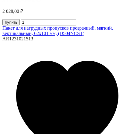
2 028,00 ₽
Купить
Пакет для нагрудных пропусков прозрачный, мягкий,
вертикальный, 62х101 мм, (D504NCST)
AR1231021513