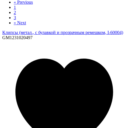
«
Previous
1
2
3
»
Next
Клипсы (метал., с булавкой и прозрачным ремешком, I-60004)
GM1231020497