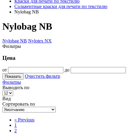
Краски для печати по текстилю
Сольвентные краски для печати по текстилю
Nylobag NB
Nylobag NB
Nylobag NB
Nylotex NX
Фильтры
Цена
от
до
Очистить фильтр
Показать
Фильтры
Выводить по
Вид
Сортировать по
«
Previous
1
2