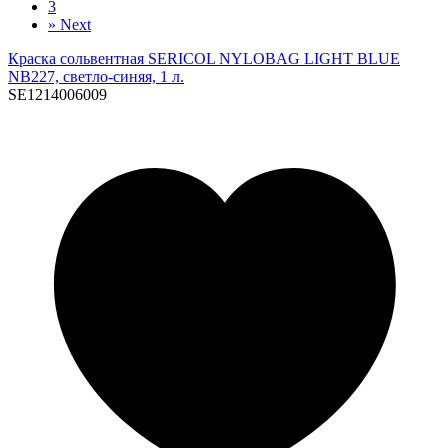
3
»
Next
Краска сольвентная SERICOL NYLOBAG LIGHT BLUE
NB227, светло-синяя, 1 л.
SE1214006009