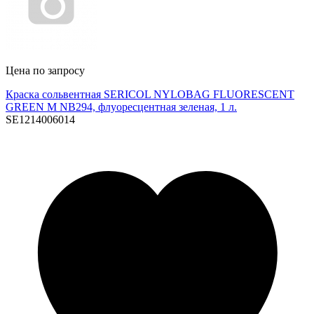
Цена по запросу
Краска сольвентная SERICOL NYLOBAG FLUORESCENT
GREEN M NB294, флуоресцентная зеленая, 1 л.
SE1214006014