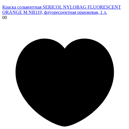
Краска сольвентная SERICOL NYLOBAG FLUORESCENT
ORANGE M NB119, флуоресцентная оранжевая, 1 л.
00