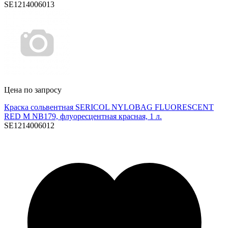
SE1214006013
Цена по запросу
Краска сольвентная SERICOL NYLOBAG FLUORESCENT
RED M NB179, флуоресцентная красная, 1 л.
SE1214006012