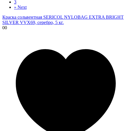
3
»
Next
Краска сольвентная SERICOL NYLOBAG EXTRA BRIGHT
SILVER VVX69, серебро, 5 кг.
00