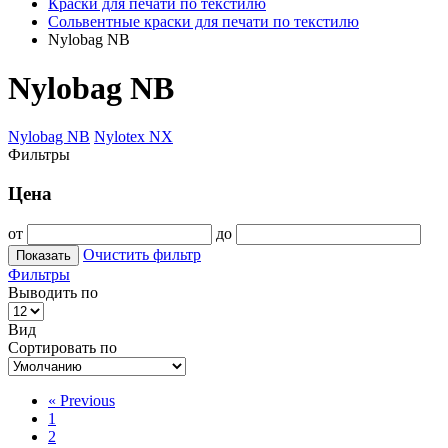
Краски для печати по текстилю
Сольвентные краски для печати по текстилю
Nylobag NB
Nylobag NB
Nylobag NB
Nylotex NX
Фильтры
Цена
от
до
Очистить фильтр
Показать
Фильтры
Выводить по
Вид
Сортировать по
«
Previous
1
2