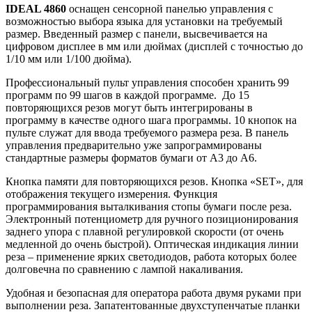
IDEAL 4860
оснащен сенсорной панелью управления с
возможностью выбора языка для установки на требуемый
размер. Введенный размер с панели, высвечивается на
цифровом дисплее в мм или дюймах (дисплей с точностью до
1/10 мм или 1/100 дюйма).
Профессиональный пульт управления способен хранить 99
программ по 99 шагов в каждой программе. До 15
повторяющихся резов могут быть интегрированы в
программу в качестве одного шага программы. 10 кнопок на
пульте служат для ввода требуемого размера реза. В панель
управления предварительно уже запрограммированы
стандартные размеры форматов бумаги от А3 до А6.
Кнопка памяти для повторяющихся резов. Кнопка «SET», для
отображения текущего измерения. Функция
программирования выталкивания стопы бумаги после реза.
Электронный потенциометр для ручного позиционирования
заднего упора с плавной регулировкой скорости (от очень
медленной до очень быстрой). Оптическая индикация линии
реза – применение ярких светодиодов, работа которых более
долговечна по сравнению с лампой накаливания.
Удобная и безопасная для оператора работа двумя руками при
выполнении реза. Запатентованные двухступенчатые планки