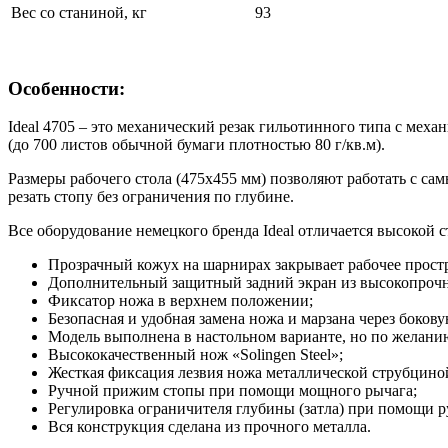
Вес со станиной, кг
93
Особенности:
Ideal 4705 – это механический резак гильотинного типа с ме
(до 700 листов обычной бумаги плотностью 80 г/кв.м).
Размеры рабочего стола (475х455 мм) позволяют работать с 
резать стопу без ограничения по глубине.
Все оборудование немецкого бренда Ideal отличается высокой 
Прозрачный кожух на шарнирах закрывает рабочее простр
Дополнительный защитный задний экран из высокопрочн
Фиксатор ножа в верхнем положении;
Безопасная и удобная замена ножа и марзана через боков
Модель выполнена в настольном варианте, но по желанию
Высококачественный нож «Solingen Steel»;
Жесткая фиксация лезвия ножа металлической струбцино
Ручной прижим стопы при помощи мощного рычага;
Регулировка ограничителя глубины (затла) при помощи р
Вся конструкция сделана из прочного металла.