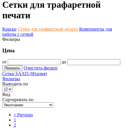
Сетки для трафаретной
печати
Краски
Сетки для трафаретной печати
Компоненты для
работы с сеткой
Фильтры
Цена
от
до
Очистить фильтр
Показать
Сетки SAATI (Италия)
Фильтры
Выводить по
Вид
Сортировать по
«
Previous
1
2