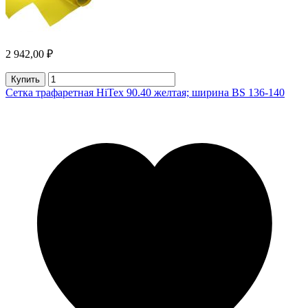
2 942,00 ₽
Купить
Сетка трафаретная HiTex 90.40 желтая; ширина BS 136-140