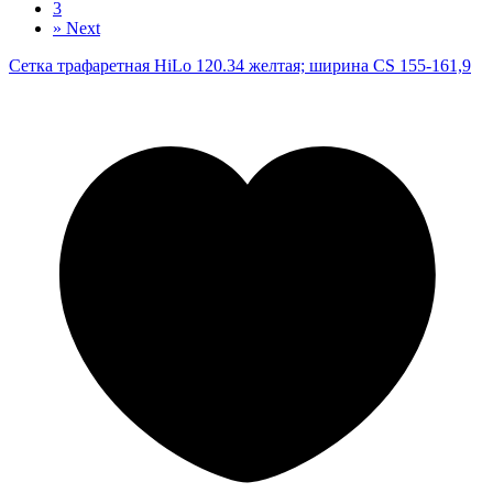
3
»
Next
Сетка трафаретная HiLo 120.34 желтая; ширина CS 155-161,9