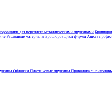
юровщики для переплета металлическими пружинами
Брошюров
ние
Расходные материалы
Брошюровщики фирмы Aurora
профес
пружины
Обложки
Пластиковые пружины
Проволока с нейлонов