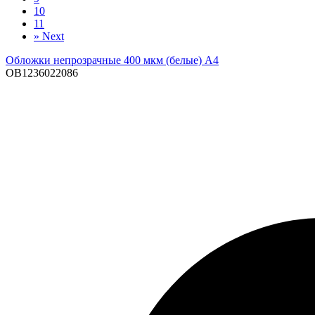
10
11
»
Next
Обложки непрозрачные 400 мкм (белые) А4
OB1236022086