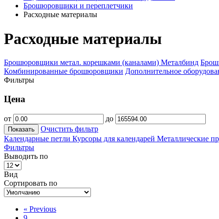
Брошюровщики и переплетчики
Расходные материалы
Расходные материалы
Брошюровщики метал. корешками (каналами) Металбинд
Брош
Комбинированные брошюровщики
Дополнительное оборудова
Фильтры
Цена
от
до
Очистить фильтр
Показать
Календарные петли
Курсоры для календарей
Металлические 
Фильтры
Выводить по
Вид
Сортировать по
«
Previous
9