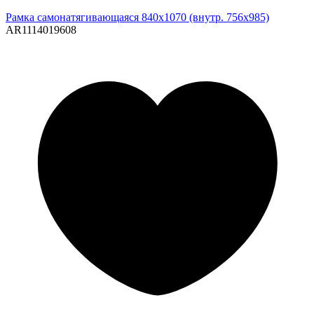
Рамка самонатягивающаяся 840х1070 (внутр. 756х985)
AR1114019608