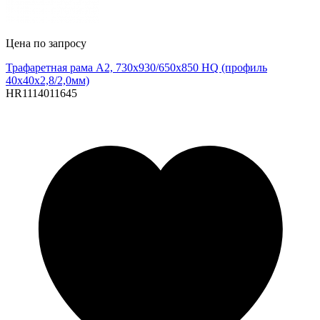
Цена по запросу
Трафаретная рама A2, 730x930/650x850 HQ (профиль
40x40x2,8/2,0мм)
HR1114011645