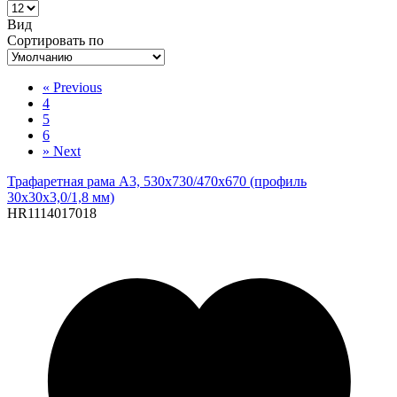
Вид
Сортировать по
«
Previous
4
5
6
»
Next
Трафаретная рама A3, 530х730/470х670 (профиль
30х30х3,0/1,8 мм)
HR1114017018