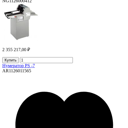
NG1126000412
2 355 217,00 ₽
Купить
Нумератор PS -7
AR1126011565