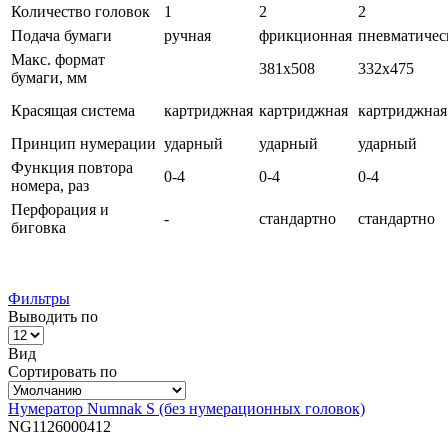
Количество головок
1
2
2
Подача бумаги
ручная
фрикционная
пневматичес
Макс. формат
381х508
332х475
бумаги, мм
Красящая система
картриджная
картриджная
картриджная
Принцип нумерации
ударный
ударный
ударный
Функция повтора
0-4
0-4
0-4
номера, раз
Перфорация и
-
стандартно
стандартно
биговка
Фильтры
Выводить по
Вид
Сортировать по
Нумератор Numnak S (без нумерационных головок)
NG1126000412