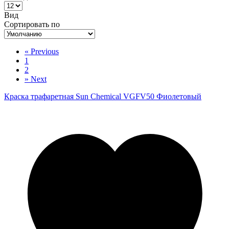
Вид
Сортировать по
«
Previous
1
2
»
Next
Краска трафаретная Sun Chemical VGFV50 Фиолетовый