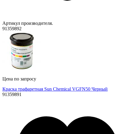
Артикул производителя.
91359892
Цена по запросу
Краска трафаретная Sun Chemical VGFN50 Черный
91359891