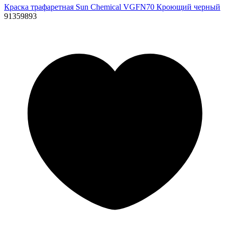
Краска трафаретная Sun Chemical VGFN70 Кроющий черный
91359893