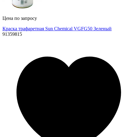
Цена по запросу
Краска трафаретная Sun Chemical VGFG50 Зеленый
91359815