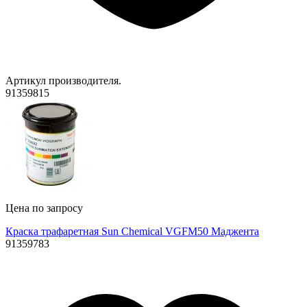
Артикул производителя.
91359815
Цена по запросу
Краска трафаретная Sun Chemical VGFM50 Маджента
91359783