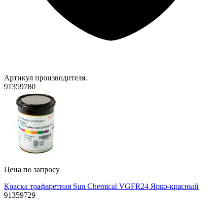
Артикул производителя.
91359780
Цена по запросу
Краска трафаретная Sun Chemical VGFR24 Ярко-красный
91359729