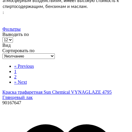
атмосферным воздействиям
, имеет
высокую стойкость к
спиртосодержащим, бензинам и маслам.
:
Фильтры
Выводить по
Вид
Сортировать по
«
Previous
1
2
»
Next
Краска трафаретная Sun Chemical VYNAGLAZE 4795
Глянцевый лак
90167647