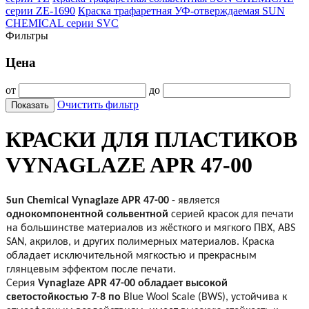
серии ZE-1690
Краска трафаретная УФ-отверждаемая SUN
CHEMICAL серии SVC
Фильтры
Цена
от
до
Очистить фильтр
Показать
КРАСКИ ДЛЯ ПЛАСТИКОВ
VYNAGLAZE APR 47-00
Sun Chemical Vynaglaze APR 47-00
- является
однокомпонентной сольвентной
серией
красок для печати
на большинстве материалов
из жёсткого и мягкого ПВХ,
ABS
SAN
, акрилов, и
других
полимерных материалов. Краска
обладает исключительной мягкостью и прекрасным
глянцевым эффектом после печати.
Серия
Vynaglaze APR 47-00 обладает высокой
светостойкостью 7-8 по
Blue Wool Scale (BWS),
устойчива к