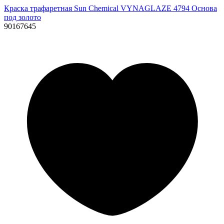
Краска трафаретная Sun Chemical VYNAGLAZE 4794 Основа
под золото
90167645