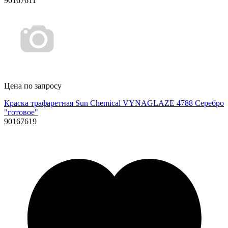
90167611
Цена по запросу
Краска трафаретная Sun Chemical VYNAGLAZE 4788 Серебро
"готовое"
90167619