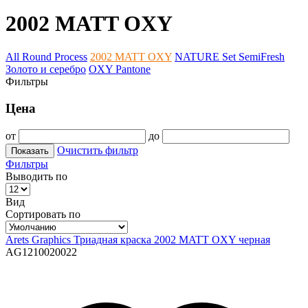
2002 MATT OXY
All Round Process
2002 MATT OXY
NATURE Set SemiFresh
Золото и серебро
OXY Pantone
Фильтры
Цена
от
до
Очистить фильтр
Показать
Фильтры
Выводить по
Вид
Сортировать по
Arets Graphics Триадная краска 2002 MATT OXY черная
AG1210020022