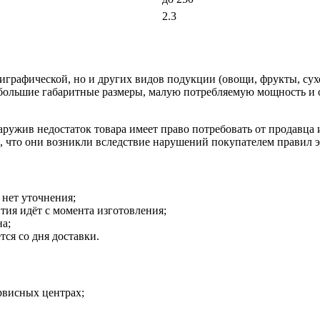
2.3
лиграфической, но и других видов подукции (овощи, фрукты, сух
небольшие габаритные размеры, малую потребляемую мощность и 
наружив недостаток товара имеет право потребовать от продавца
о, что они возникли вследствие нарушений покупателем правил 
 нет уточнения;
тия идёт с момента изготовления;
на;
тся со дня доставки.
рвисных центрах;