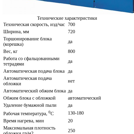
Технические характеристики
Техническая скорость, изд/час
700
Ширина, мм
720
Торшонирование блока
да
(корешка)
Вес, кг
800
Работа со сфальцованными
да
тетрадями
Автоматическая подача блока
да
Автоматическая подача
нет
обложки
Автоматический обжим блока
да
Обжим блока с обложкой
автоматический
Удаление бумажной пыли
да
0
130-180
Рабочая температура,
С
Время нагрева, мин
20
Максимальная плотность
250
обложки гр/м2