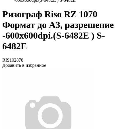
-600x600dpi.(S-6482E ) S-6482E
Ризограф Riso RZ 1070
Формат до А3, разрешение
-600x600dpi.(S-6482E ) S-
6482E
RIS102878
Добавить в избранное