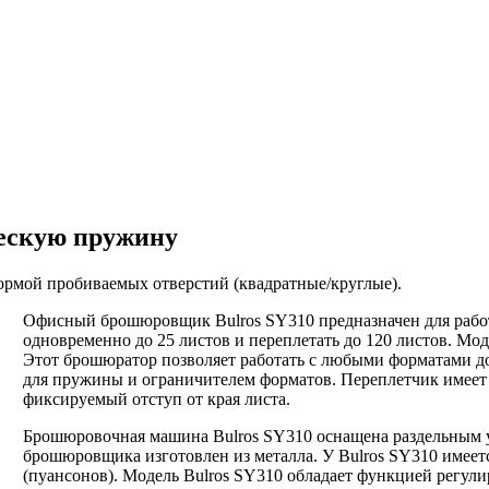
ческую пружину
ормой пробиваемых отверстий (квадратные/круглые).
Офисный брошюровщик Bulros SY310 предназначен для рабо
одновременно до 25 листов и переплетать до 120 листов. Мо
Этот брошюратор позволяет работать с любыми форматами д
для пружины и ограничителем форматов. Переплетчик имеет 
фиксируемый отступ от края листа.
Брошюровочная машина Bulros SY310 оснащена раздельным 
брошюровщика изготовлен из металла. У Bulros SY310 имее
(пуансонов). Модель Bulros SY310 обладает функцией регул