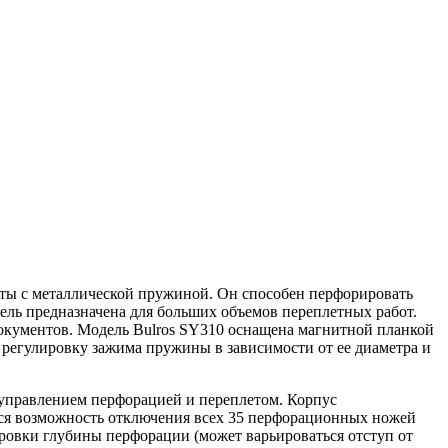
ты с металлической пружиной. Он способен перфорировать
дель предназначена для больших объемов переплетных работ.
окументов. Модель Bulros SY310 оснащена магнитной планкой
регулировку зажима пружины в зависимости от ее диаметра и
управлением перфорацией и переплетом. Корпус
тся возможность отключения всех 35 перфорационных ножей
ировки глубины перфорации (может варьироваться отступ от