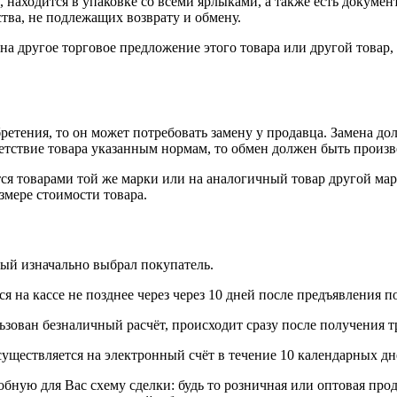
 находится в упаковке со всеми ярлыками, а также есть докумен
тва, не подлежащих возврату и обмену.
на другое торговое предложение этого товара или другой товар
ретения, то он может потребовать замену у продавца. Замена до
тветствие товара указанным нормам, то обмен должен быть произв
я товарами той же марки или на аналогичный товар другой мар
змере стоимости товара.
рый изначально выбрал покупатель.
 на кассе не позднее через через 10 дней после предъявления п
ьзован безналичный расчёт, происходит сразу после получения т
уществляется на электронный счёт в течение 10 календарных дн
я Вас схему сделки: будь то розничная или оптовая продажа