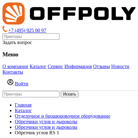
+7 (495) 925 00 97
Задать вопрос
Меню
О компании
Каталог
Сервис
Информация
Отзывы
Новости
Контакты
Войти
Искать
Главная
Каталог
Отделочное и брошюровочное оборудование
Обрезчики углов и дыроколы
Обрезчики углов и дыроколы
Обрезчик углов RS 1