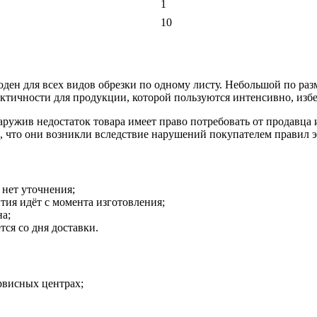
1
10
годен для всех видов обрезки по одному листу. Небольшой по ра
рактичности для продукции, которой пользуются интенсивно, изб
наружив недостаток товара имеет право потребовать от продавца
о, что они возникли вследствие нарушений покупателем правил 
 нет уточнения;
тия идёт с момента изготовления;
на;
тся со дня доставки.
рвисных центрах;