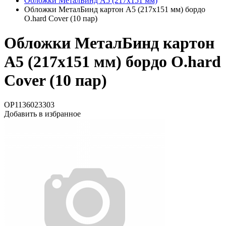
Обложки МеталБинд А5 (217х151 мм)
Обложки МеталБинд картон А5 (217х151 мм) бордо
O.hard Cover (10 пар)
Обложки МеталБинд картон
А5 (217х151 мм) бордо O.hard
Cover (10 пар)
OP1136023303
Добавить в избранное