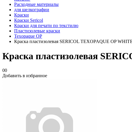
Расходные материалы
для шелкографии
Краски
Краски Sericol
Краски для печати по текстилю
Пластизолевые краски
Texopaque OP
Краска пластизолевая SERICOL TEXOPAQUE OP WHITE O
Краска пластизолевая SERIC
00
Добавить в избранное