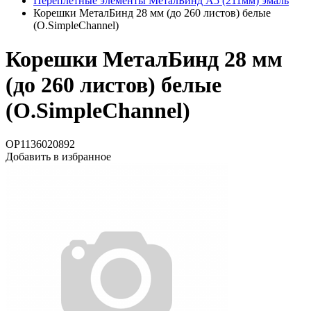
Переплетные элементы МеталБинд А5 (211мм) эмаль
Корешки МеталБинд 28 мм (до 260 листов) белые
(O.SimpleChannel)
Корешки МеталБинд 28 мм
(до 260 листов) белые
(O.SimpleChannel)
OP1136020892
Добавить в избранное