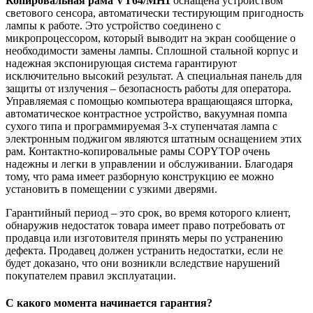
Копировальная рама VT64/MH1
оснащена устройством
светового сенсора, автоматически тестирующим пригодность
лампы к работе. Это устройство соединено с
микропроцессором, который выводит на экран сообщение о
необходимости замены лампы. Сплошной стальной корпус и
надежная экспонирующая система гарантируют
исключительно высокий результат. А специальная панель для
защиты от излучения – безопасность работы для оператора.
Управляемая с помощью компьютера вращающаяся шторка,
автоматическое контрастное устройство, вакуумная помпа
сухого типа и программируемая 3-х ступенчатая лампа с
электронным поджигом являются штатным оснащением этих
рам. Контактно-копировальные рамы COPYTOP очень
надежны и легки в управлении и обслуживании. Благодаря
тому, что рама имеет разборную конструкцию ее можно
установить в помещении с узкими дверями.
Гарантийный период – это срок, во время которого клиент,
обнаружив недостаток товара имеет право потребовать от
продавца или изготовителя принять меры по устранению
дефекта. Продавец должен устранить недостатки, если не
будет доказано, что они возникли вследствие нарушений
покупателем правил эксплуатации.
С какого момента начинается гарантия?