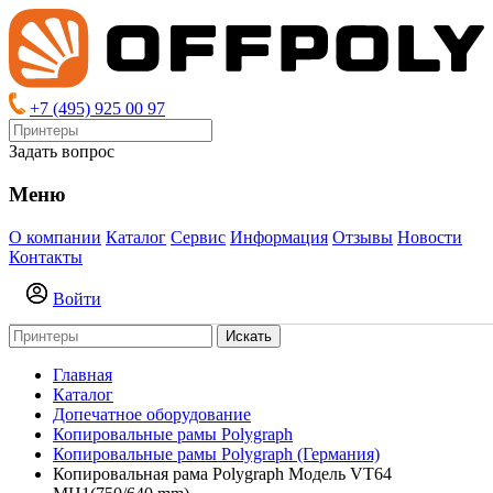
+7 (495) 925 00 97
Задать вопрос
Меню
О компании
Каталог
Сервис
Информация
Отзывы
Новости
Контакты
Войти
Искать
Главная
Каталог
Допечатное оборудование
Копировальные рамы Polygraph
Копировальные рамы Polygraph (Германия)
Копировальная рама Polygraph Модель VT64