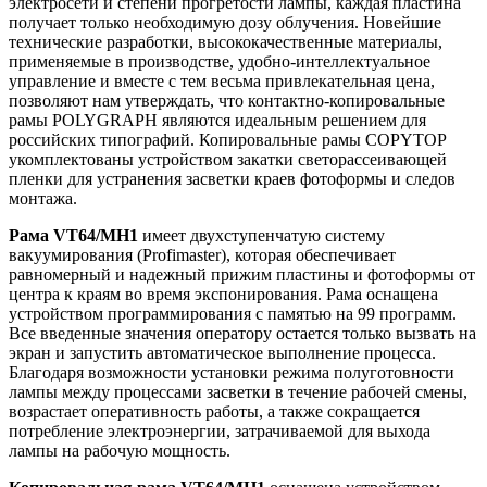
электросети и степени прогретости лампы, каждая пластина
получает только необходимую дозу облучения. Новейшие
технические разработки, высококачественные материалы,
применяемые в производстве, удобно-интеллектуальное
управление и вместе с тем весьма привлекательная цена,
позволяют нам утверждать, что контактно-копировальные
рамы POLYGRAPH являются идеальным решением для
российских типографий. Копировальные рамы COPYTOP
укомплектованы устройством закатки светорассеивающей
пленки для устранения засветки краев фотоформы и следов
монтажа.
Рама VT64/MH1
имеет двухступенчатую систему
вакуумирования (Profimaster), которая обеспечивает
равномерный и надежный прижим пластины и фотоформы от
центра к краям во время экспонирования. Рама оснащена
устройством программирования с памятью на 99 программ.
Все введенные значения оператору остается только вызвать на
экран и запустить автоматическое выполнение процесса.
Благодаря возможности установки режима полуготовности
лампы между процессами засветки в течение рабочей смены,
возрастает оперативность работы, а также сокращается
потребление электроэнергии, затрачиваемой для выхода
лампы на рабочую мощность.