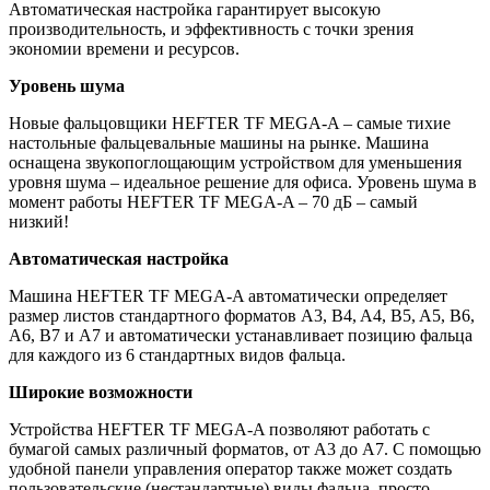
Автоматическая настройка гарантирует высокую
производительность, и эффективность с точки зрения
экономии времени и ресурсов.
Уровень шума
Новые фальцовщики HEFTER TF MEGA-A – самые тихие
настольные фальцевальные машины на рынке. Машина
оснащена звукопоглощающим устройством для уменьшения
уровня шума – идеальное решение для офиса. Уровень шума в
момент работы HEFTER TF MEGA-A – 70 дБ – самый
низкий!
Автоматическая настройка
Машина HEFTER TF MEGA-A автоматически определяет
размер листов стандартного форматов A3, B4, A4, B5, A5, B6,
A6, B7 и A7 и автоматически устанавливает позицию фальца
для каждого из 6 стандартных видов фальца.
Широкие возможности
Устройства HEFTER TF MEGA-A позволяют работать с
бумагой самых различный форматов, от А3 до А7. С помощью
удобной панели управления оператор также может создать
пользовательские (нестандартные) виды фальца, просто