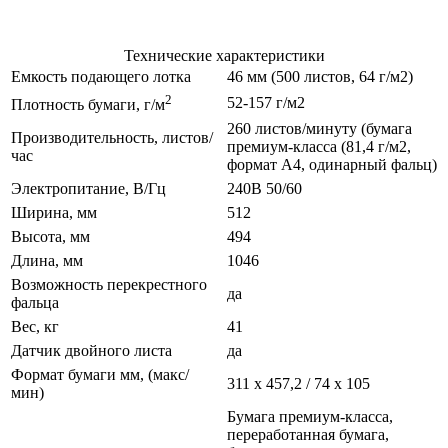
Технические характеристики
Емкость подающего лотка
46 мм (500 листов, 64 г/м2)
2
52-157 г/м2
Плотность бумаги, г/м
260 листов/минуту (бумага
Производительность, листов/
премиум-класса (81,4 г/м2,
час
формат А4, одинарный фальц)
Электропитание, В/Гц
240В 50/60
Ширина, мм
512
Высота, мм
494
Длина, мм
1046
Возможность перекрестного
да
фальца
Вес, кг
41
Датчик двойного листа
да
Формат бумаги мм, (макс/
311 х 457,2 / 74 х 105
мин)
Бумага премиум-класса,
переработанная бумага,