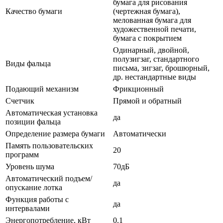
бумага для рисования
Качество бумаги
(чертежная бумага),
мелованная бумага для
художественной печати,
бумага с покрытием
Одинарный, двойной,
полузигзаг, стандартного
Виды фальца
письма, зигзаг, брошюрный,
др. нестандартные виды
Подающий механизм
Фрикционный
Счетчик
Прямой и обратный
Автоматическая установка
да
позиции фальца
Определение размера бумаги
Автоматически
Память пользовательских
20
программ
Уровень шума
70дБ
Автоматический подъем/
да
опускание лотка
Функция работы с
да
интервалами
Энергопотребление, кВт
0.1