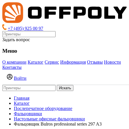
+7 (495) 925 00 97
Задать вопрос
Меню
О компании
Каталог
Сервис
Информация
Отзывы
Новости
Контакты
Войти
Искать
Главная
Каталог
Послепечатное оборудование
Фальцовщики
Настольные офисные фальцовщики
Фальцовщик Bulros professional series 297 A3