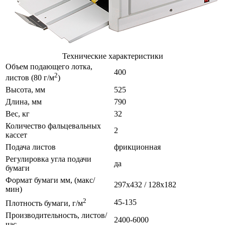
Технические характеристики
Объем подающего лотка,
400
2
листов (80 г/м
)
Высота, мм
525
Длина, мм
790
Вес, кг
32
Количество фальцевальных
2
кассет
Подача листов
фрикционная
Регулировка угла подачи
да
бумаги
Формат бумаги мм, (макс/
297х432 / 128х182
мин)
2
45-135
Плотность бумаги, г/м
Производительность, листов/
2400-6000
час