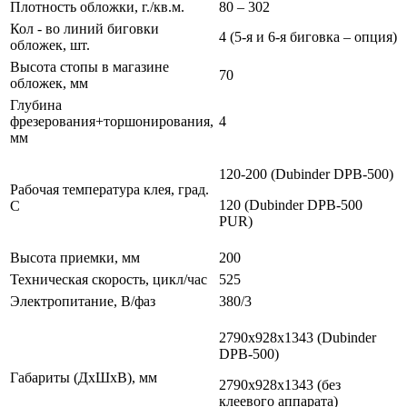
Плотность обложки, г./кв.м.
80 – 302
Кол - во линий биговки
4 (5-я и 6-я биговка – опция)
обложек, шт.
Высота стопы в магазине
70
обложек, мм
Глубина
фрезерования+торшонирования,
4
мм
120-200 (Dubinder DPB-500)
Рабочая температура клея, град.
120 (Dubinder DPB-500
С
PUR)
Высота приемки, мм
200
Техническая скорость, цикл/час
525
Электропитание, В/фаз
380/3
2790х928х1343 (Dubinder
DPB-500)
Габариты (ДхШхВ), мм
2790х928х1343 (без
клеевого аппарата)