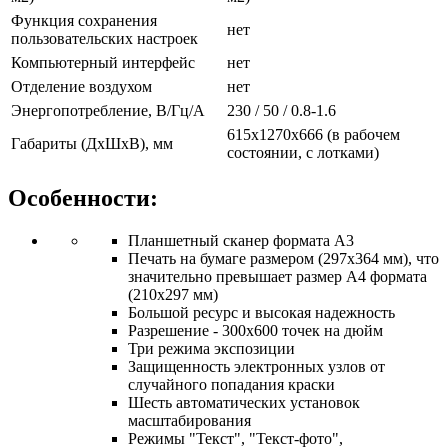
Функция сохранения
нет
пользовательских настроек
Компьютерный интерфейс
нет
Отделение воздухом
нет
Энергопотребление, В/Гц/А
230 / 50 / 0.8-1.6
615х1270х666 (в рабочем
Габариты (ДхШхВ), мм
состоянии, с лотками)
Особенности:
Планшетный сканер формата А3
Печать на бумаге размером (297х364 мм), что
значительно превышает размер А4 формата
(210х297 мм)
Большой ресурс и высокая надежность
Разрешение - 300x600 точек на дюйм
Три режима экспозиции
Защищенность электронных узлов от
случайного попадания краски
Шесть автоматических установок
масштабирования
Режимы "Текст", "Текст-фото",