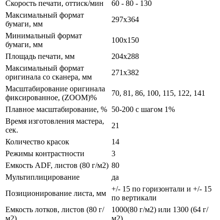
Скорость печати, оттиск/мин
60 - 80 - 130
Максимальный формат
297х364
бумаги, мм
Минимальный формат
100х150
бумаги, мм
Площадь печати, мм
204х288
Максимальный формат
271х382
оригинала со сканера, мм
Масштабирование оригинала
70, 81, 86, 100, 115, 122, 141
фиксированное, (ZOOM)%
Плавное масштабирование, %
50-200 с шагом 1%
Время изготовления мастера,
21
сек.
Количество красок
14
Режимы контрастности
3
Емкость ADF, листов (80 г/м2)
80
Мультиплицирование
да
+/- 15 по горизонтали и +/- 15
Позиционирование листа, мм
по вертикали
Емкость лотков, листов (80 г/
1000(80 г/м2) или 1300 (64 г/
м2)
м2)