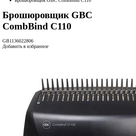
Брошюровщик GBC CombBind C110
Брошюровщик GBC
CombBind C110
GB1136022806
Добавить в избранное