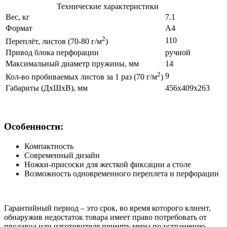
Технические характеристики
Вес, кг
7.1
Формат
A4
2
110
Переплёт, листов (70-80 г/м
)
Привод блока перфорации
ручной
Максимальный диаметр пружины, мм
14
2
9
Кол-во пробиваемых листов за 1 раз (70 г/м
)
Габариты (ДхШхВ), мм
456х409х263
Особенности:
Компактность
Современный дизайн
Ножки-присоски для жесткой фиксации а столе
Возможность одновременного переплета и перфорации
Гарантийный период – это срок, во время которого клиент,
обнаружив недостаток товара имеет право потребовать от
продавца или изготовителя принять меры по устранению