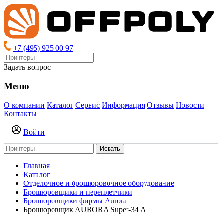
+7 (495) 925 00 97
Задать вопрос
Меню
О компании
Каталог
Сервис
Информация
Отзывы
Новости
Контакты
Войти
Искать
Главная
Каталог
Отделочное и брошюровочное оборудование
Брошюровщики и переплетчики
Брошюровщики фирмы Aurora
Брошюровщик AURORA Super-34 A